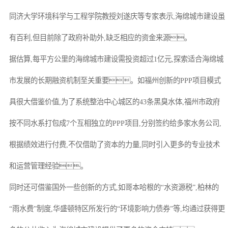
同济大学环境科学与工程学院教授刘遂庆等专家表示,海绵城市建设虽
有百利,但目前除了政府补助外,缺乏相应的资金来源。
据估算,每平方公里的海绵城市建设需投资超过1亿元,探索适合海绵城
市发展的长期融资机制至关重要。如福州创新的PPP项目模式
具很大借鉴价值,为了系统整治中心城区的43条黑臭水体,福州市政府
按不同水系打包成7个互相独立的PPP项目,分别签约给多家水务公司,
根据绩效进行付费,不仅借助了资本的力量,同时引入更多的专业技术
和运营管理经验。
同时还可借鉴国外一些创新的方式,如哥本哈根的“水资源税”,柏林的
“雨水费”制度,华盛顿特区所发行的“环境影响力债券”等,均通过获得更