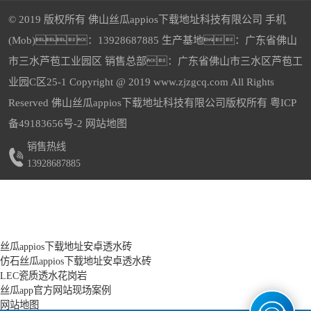
© 2019 版权所有 佛山丝瓜appios下载地址科技有限公司 手机
(Mob)：13928687885 生产基地：广东省佛山
市三水芦苞工业园区 销售总部：广东省佛山市三水区芦苞工
樱花红仿石丝瓜appios下载地址安卓透水砖
中灰丝瓜appios下载地址安卓透水砖
业园C区25-1 Copyright @ 2019 www.zjzgcq.com All Rights
Reserved 佛山丝瓜appios下载地址科技有限公司版权所有
粤ICP
备49183656号-2
网站地图
销售热线
13928687885
深灰丝瓜appios下载地址安卓透水砖
5-福鼎黑
丝瓜appios下载地址安卓透水砖
仿石丝瓜appios下载地址安卓透水砖
2-黄金麻
1-砂基-芝麻白
LEC瓷质透水花岗岩
丝瓜app官方网站现场案例
网站地图