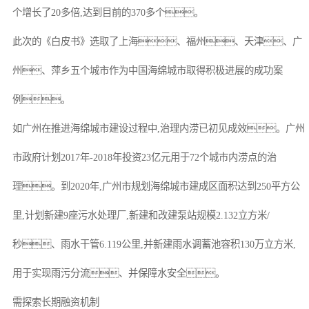
个增长了20多倍,达到目前的370多个。
此次的《白皮书》选取了上海、福州、天津、广
州、萍乡五个城市作为中国海绵城市取得积极进展的成功案
例。
如广州在推进海绵城市建设过程中,治理内涝已初见成效。广州
市政府计划2017年-2018年投资23亿元用于72个城市内涝点的治
理。到2020年,广州市规划海绵城市建成区面积达到250平方公
里,计划新建9座污水处理厂,新建和改建泵站规模2.132立方米/
秒、雨水干管6.119公里,并新建雨水调蓄池容积130万立方米,
用于实现雨污分流、并保障水安全。
需探索长期融资机制