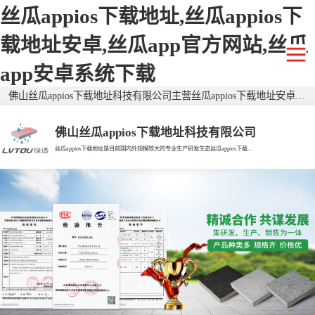
丝瓜appios下载地址,丝瓜appios下
载地址安卓,丝瓜app官方网站,丝瓜
app安卓系统下载
佛山丝瓜appios下载地址科技有限公司主营丝瓜appios下载地址安卓透水砖,仿石丝瓜appios下载地址安卓透水砖,二代丝瓜appios下载地址安卓透水砖,广东透水砖,生态透水砖,生态丝瓜appios下载地址安卓透水砖,广东丝瓜appios下载地址安卓透水砖,丝瓜appios下载地址安卓仿石砖,广东仿石砖,环保透水砖，有需要欢迎来电咨询！
佛山丝瓜appios下载地址科技有限公司
丝瓜appios下载地址是目前国内外规模较大的专业生产研发生态丝瓜appios下载地址安卓透水砖的现代企业。