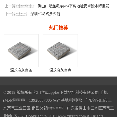
上一篇：
佛山广场丝瓜appios下载地址安卓透水砖批发
下一篇：
深圳pC彩砖多少钱
热门推荐
深芝麻灰盲条
深芝麻灰盲点
© 2019 版权所有 佛山丝瓜appios下载地址科技有限公司 手机
(Mob)：13928687885 生产基地：广东省佛山市三
水芦苞工业园区 销售总部：广东省佛山市三水区芦苞工
樱花红仿石丝瓜appios下载地址安卓透水砖
中灰丝瓜appios下载地址安卓透水砖
业园C区25-1 Copyright @ 2019 www.zjzgcq.com All Rights