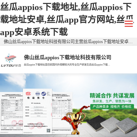
丝瓜appios下载地址,丝瓜appios下
载地址安卓,丝瓜app官方网站,丝瓜
app安卓系统下载
佛山丝瓜appios下载地址科技有限公司主营丝瓜appios下载地址安卓透水砖,仿石丝瓜appios下载地址安卓透水砖,二代丝瓜appios下载地址安卓透水砖,广东透水砖,生态透水砖,生态丝瓜appios下载地址安卓透水砖,广东丝瓜appios下载地址安卓透水砖,丝瓜appios下载地址安卓仿石砖,广东仿石砖,环保透水砖，有需要欢迎来电咨询！
佛山丝瓜appios下载地址科技有限公司
丝瓜appios下载地址是目前国内外规模较大的专业生产研发生态丝瓜appios下载地址安卓透水砖的现代企业。