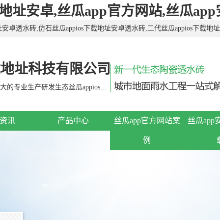
s下载地址安卓,丝瓜app官方网站,丝瓜a
址安卓透水砖,仿石丝瓜appios下载地址安卓透水砖,二代丝瓜appios下载地
ios下载地址安卓仿石砖,广东仿石砖,环保透水砖，有需要欢迎来电咨询
下载地址科技有限公司
丝瓜appios下载地址是目前国内外规模较大的专业生产研发生态丝瓜appios下载地址安卓透水砖的现代企业。
资讯
产品中心
丝瓜app官方网站案
丝瓜ap
例