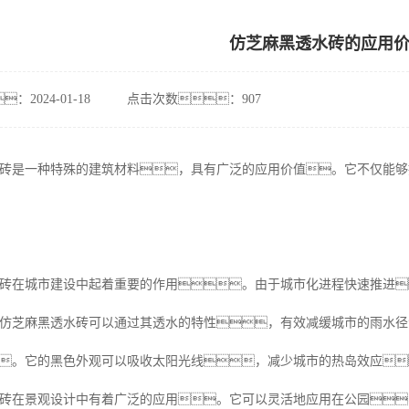
仿芝麻黑透水砖的应用
：2024-01-18
点击次数：907
砖是一种特殊的建筑材料，具有广泛的应用价值。它不仅能够
砖在城市建设中起着重要的作用。由于城市化进程快速推进
仿芝麻黑透水砖可以通过其透水的特性，有效减缓城市的雨水径
。它的黑色外观可以吸收太阳光线，减少城市的热岛效应
砖在景观设计中有着广泛的应用。它可以灵活地应用在公园