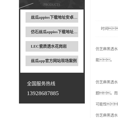
PRODUCTS
丝瓜appios下载地址安卓透水砖
时间
仿石丝瓜appios下载地址安卓透水砖
LEC瓷质透水花岗岩
仿芝麻黑透水
能。
丝瓜app官方网站现场案例
仿芝麻黑透水
全国服务热线
13928687885
题。而
可能性
仿芝麻黑透水