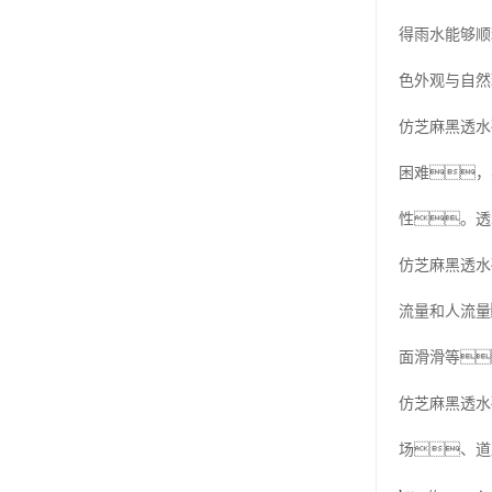
得雨水能够顺
色外观与自然
仿芝麻黑透水
困难，
性。透
仿芝麻黑透水
流量和人流量
面滑滑等
仿芝麻黑透水
场、道