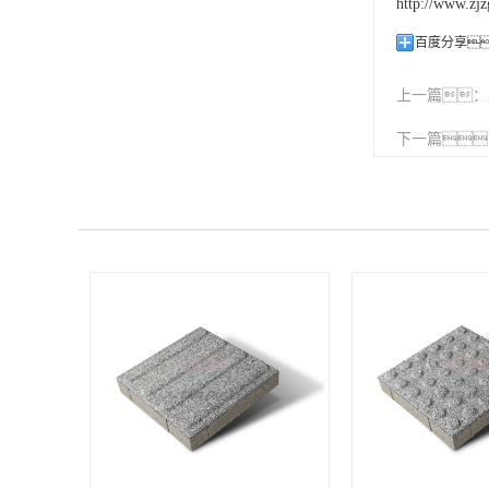
http://www.zj
百度分享
上一篇：
下一篇