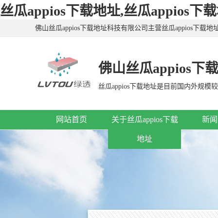
丝瓜appios下载地址,丝瓜appio
佛山丝瓜appios下载地址科技有限公司主营丝瓜appios下载地
安卓透水砖,广东丝瓜appios下载地址安卓透水砖,丝瓜app
佛山丝瓜appios
网站首页
关于丝瓜appios下载
新闻
地址