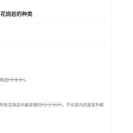
分花岗岩的种类
用途。
所有花岗岩中最坚硬的，不论室内还是室外都