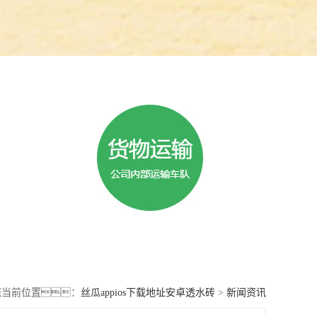
您当前位置：
丝瓜appios下载地址安卓透水砖
>
新闻资讯