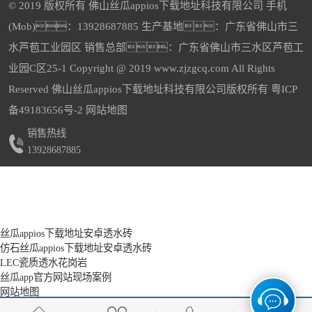
© 2019 版权所有 佛山丝瓜appios下载地址科技有限公司 手机
(Mob)：13928687885 生产基地：广东省佛山市三
水芦苞工业园区 销售总部：广东省佛山市三水区芦苞工
樱花红仿石丝瓜appios下载地址安卓透水砖
中灰丝瓜appios下载地址安卓透水砖
业园C区25-1 Copyright @ 2019 www.zjzgcq.com All Rights
Reserved 佛山丝瓜appios下载地址科技有限公司版权所有
粤ICP
备49183656号-2
网站地图
销售热线
13928687885
深灰丝瓜appios下载地址安卓透水砖
5-福鼎黑
丝瓜appios下载地址安卓透水砖
仿石丝瓜appios下载地址安卓透水砖
2-黄金麻
1-砂基-芝麻白
LEC瓷质透水花岗岩
丝瓜app官方网站现场案例
网站地图
企