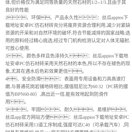
体,但价格仅为满足同等质量的天然石材的1/2--1/3.且由于其
良好的性能
2、环保、产品永久性：丝瓜appios下
载地址安卓PC仿石材砖充分将废弃资源合理利用,减少对紧缺
资源的开采和对自然环境的破坏,符合节能减排的国家战略;选
用的原料经过精心挑选,经过专门机构检测认定对人体无辐射,
可放心使用.
3、颜色多样且色泽持久：丝瓜appios下载地
址安卓PC仿石材砖采用天然石材的本色,所以不存在褪色的现
象,尤其在遇水后色彩效果更佳。
4、安全防滑：表面用专用设备和刀具高速打
磨,与普通花岗岩铺地砖相比,摆值阻尼比为60:32（PC砖的摆
值为BPN60-80）,高出近一倍,能有效地起到防滑作
用。
5、牢固、耐久、易维护、
丝瓜app官方网站方便：丝瓜appios下载地址安卓PC
仿石材砖采用13道工序制成,强度可达C40（可承载汽车）,同